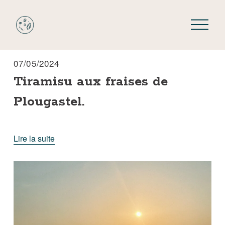
O
u
v
r
07/05/2024
i
Tiramisu aux fraises de
r
l
Plougastel.
e
m
e
Lire la suite
n
u